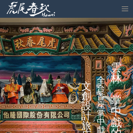
雲
林
全
文
台
創
首
掌
設
座
中
掌
計
戲
中
旅
戲