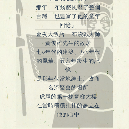
那年 布袋戲風靡了整個
台灣 也豐富了他的童年
回憶」
金夜大飯店 布袋戲大師
黃俊雄先生的故居
七○年代的建築、八○年代
的風華、五六年級生的記
憶
是那年代當地紳士、政商
名流聚會的場所
虎尾的第一棟電梯大樓
在當時穩穩扎扎的矗立在
他的心中