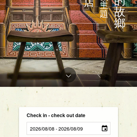
的
店
主
故
題
鄉
Check in - check out date