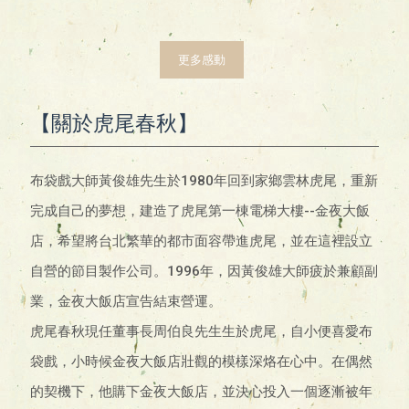
更多感動
【關於虎尾春秋】
布袋戲大師黃俊雄先生於1980年回到家鄉雲林虎尾，重新
完成自己的夢想，建造了虎尾第一棟電梯大樓--金夜大飯
店，希望將台北繁華的都市面容帶進虎尾，並在這裡設立
自營的節目製作公司。1996年，因黃俊雄大師疲於兼顧副
業，金夜大飯店宣告結束營運。
虎尾春秋現任董事長周伯良先生生於虎尾，自小便喜愛布
袋戲，小時候金夜大飯店壯觀的模樣深烙在心中。在偶然
的契機下，他購下金夜大飯店，並決心投入一個逐漸被年